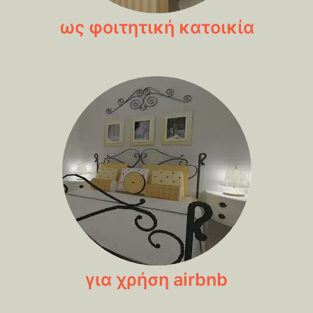
ως φοιτητική κατοικία
για χρήση airbnb