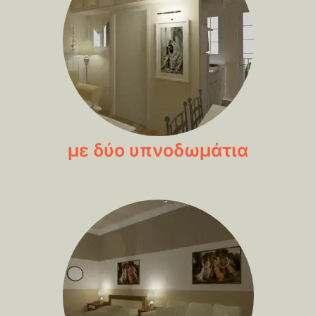
με δύο υπνοδωμάτια